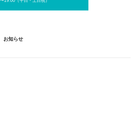
0〜19:00（平⽇・⼟⽇祝）
お知らせ