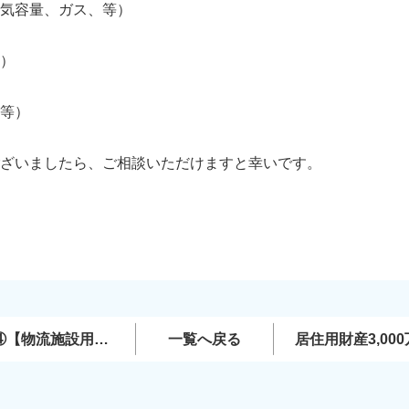
気容量、ガス、等）
）
等）
ざいましたら、ご相談いただけますと幸いです。
④【物流施設用
一覧へ戻る
居住用財産3,0
ら3年経過する年
ム】