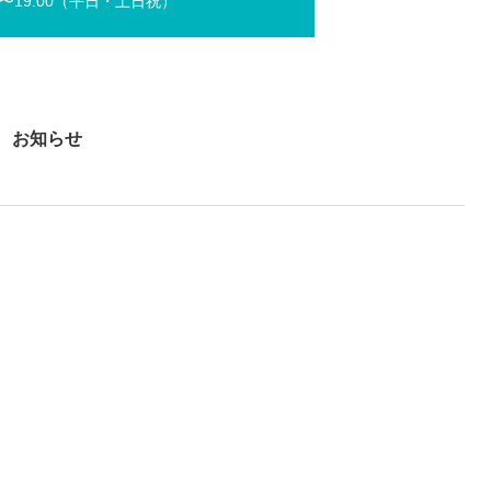
0〜19:00（平⽇・⼟⽇祝）
お知らせ