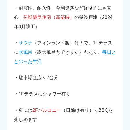
・耐震性、耐久性、金利優遇など経済的にも安
心、
長期優良住宅（新築時）
の築浅戸建（2024
年4月竣工）
・
サウナ
（フィンランド製）付きで、1Fテラス
に
水風呂
（露天風呂もできます）もあり、
毎日と
とのった生活
・駐車場は広々2台分
・1Fテラスにシャワー有り
・夏には
2Fバルコニー
（日除け有り）でBBQを
楽しめます